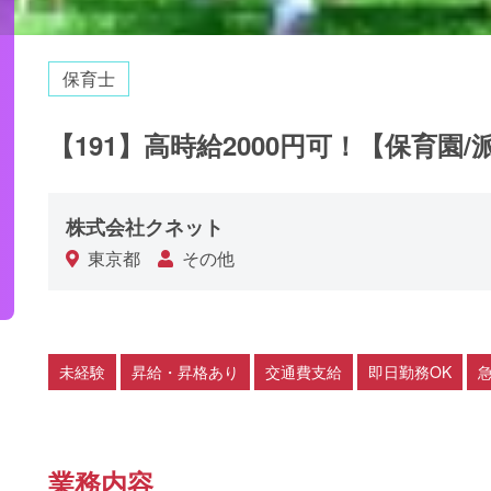
保育士
【191】高時給2000円可！【保育園
株式会社クネット
東京都
その他
未経験
昇給・昇格あり
交通費支給
即日勤務OK
業務内容