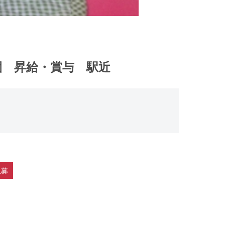
園 昇給・賞与 駅近
急募