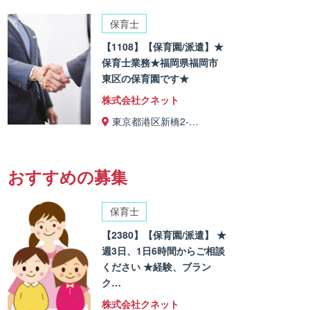
保育士
【1108】【保育園/派遣】★
保育士業務★福岡県福岡市
東区の保育園です★
株式会社クネット
東京都港区新橋2-…
おすすめの募集
保育士
【2380】【保育園/派遣】 ★
週3日、1日6時間からご相談
ください ★経験、ブラン
ク…
株式会社クネット