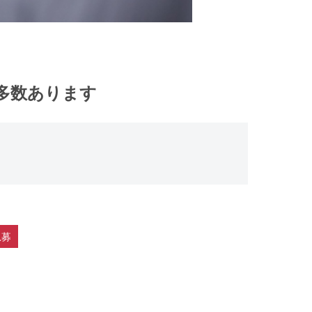
園多数あります
急募