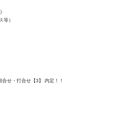


等）

顔合せ・打合せ【3】 内定！！
