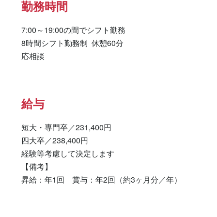
勤務時間
7:00～19:00の間でシフト勤務

8時間シフト勤務制  休憩60分　

応相談
給与
短大・専門卒／231,400円

四大卒／238,400円

経験等考慮して決定します

【備考】

昇給：年1回　賞与：年2回（約3ヶ月分／年）