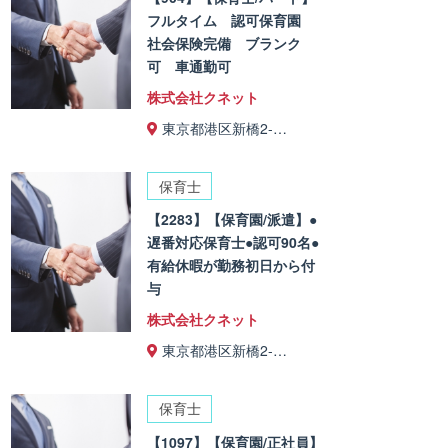
フルタイム 認可保育園
社会保険完備 ブランク
可 車通勤可
株式会社クネット
東京都港区新橋2-…
保育士
【2283】【保育園/派遣】●
遅番対応保育士●認可90名●
有給休暇が勤務初日から付
与
株式会社クネット
東京都港区新橋2-…
保育士
【1097】【保育園/正社員】