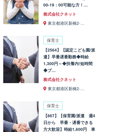
00-19：00可能な方！…
株式会社クネット
東京都港区新橋2-…
保育士
【2564】【認定こども園/派
遣】早番遅番勤務◆時給
1,300円～◆扶養内!短時間
◆ブ…
株式会社クネット
東京都港区新橋2-…
保育士
【867】【保育園/派遣 週4
日から 早番・遅番できる
方大歓迎】時給1,600円 車