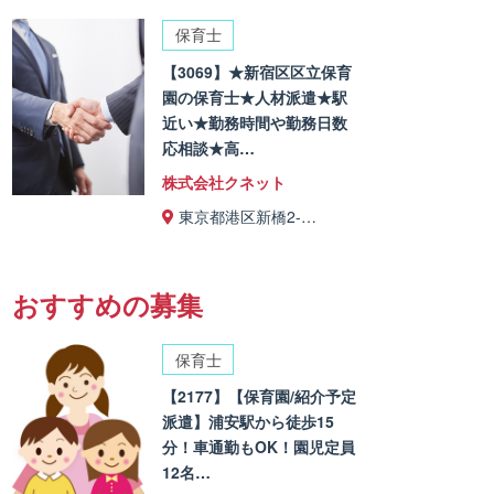
保育士
【3069】★新宿区区立保育
園の保育士★人材派遣★駅
近い★勤務時間や勤務日数
応相談★高…
株式会社クネット
東京都港区新橋2-…
おすすめの募集
保育士
【2177】【保育園/紹介予定
派遣】浦安駅から徒歩15
分！車通勤もOK！園児定員
12名…