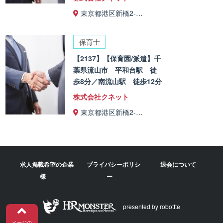
東京都港区新橋2-…
保育士
【2137】【保育園/派遣】千
葉県流山市 平和台駅 徒
歩8分／南流山駅 徒歩12分
株式会社クネット
東京都港区新橋2-…
求人掲載希望の企業
プライバシーポリシ
退会について
様
ー
presented by robottte
ページの