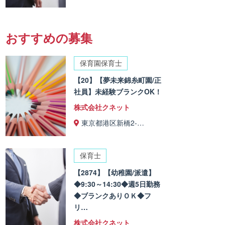
おすすめの募集
保育園保育士
【20】【夢未来錦糸町園/正
社員】未経験ブランクOK！
株式会社クネット
東京都港区新橋2-…
保育士
【2874】【幼稚園/派遣】
◆9:30～14:30◆週5日勤務
◆ブランクありＯＫ◆フ
リ…
株式会社クネット