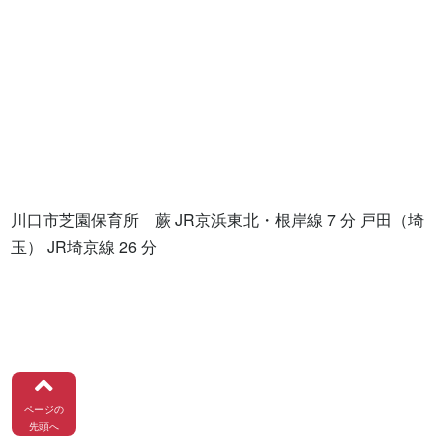
川口市芝園保育所　蕨 JR京浜東北・根岸線 7 分 戸田（埼
玉） JR埼京線 26 分

ページの
先頭へ