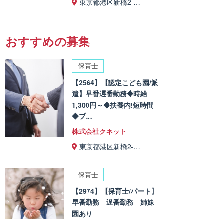
東京都港区新橋2-…
おすすめの募集
保育士
【2564】【認定こども園/派
遣】早番遅番勤務◆時給
1,300円～◆扶養内!短時間
◆ブ…
株式会社クネット
東京都港区新橋2-…
保育士
【2974】【保育士/パート】
早番勤務 遅番勤務 姉妹
園あり