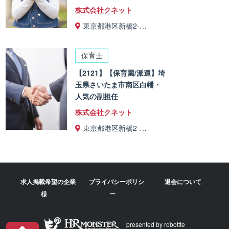
株式会社クネット
東京都港区新橋2-…
保育士
【2121】【保育園/派遣】埼
玉県さいたま市南区白幡・
人気の副担任
株式会社クネット
東京都港区新橋2-…
求人掲載希望の企業
プライバシーポリシ
退会について
様
ー
presented by robottte