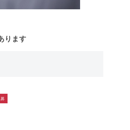
数あります
急募