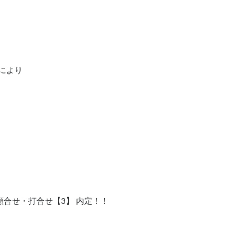
より

顔合せ・打合せ【3】 内定！！
