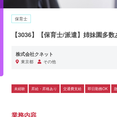
保育士
【3036】【保育士/派遣】姉妹園多
株式会社クネット
東京都
その他
未経験
昇給・昇格あり
交通費支給
即日勤務OK
業務内容