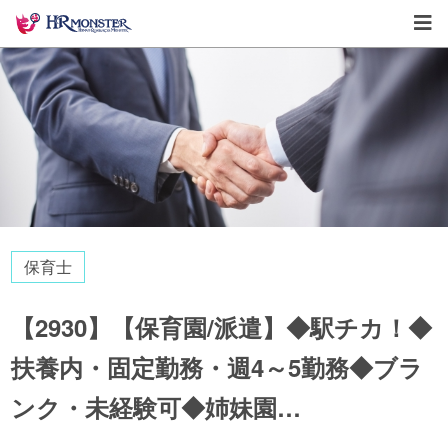
保育士
【2930】【保育園/派遣】◆駅チカ！◆
扶養内・固定勤務・週4～5勤務◆ブラ
ンク・未経験可◆姉妹園…