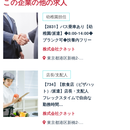
この企業の他の求人
幼稚園担任
【2831】バス乗車あり【幼
稚園/派遣】◆8:00-14:00◆
ブランク可◆扶養内フリー
株式会社クネット
東京都港区新橋2-…
店長/支配人
【734】【飲食店（ピザハッ
ト）/派遣】店長・支配人
フレックスタイムで自由な
勤務時間…
株式会社クネット
東京都港区新橋2-…