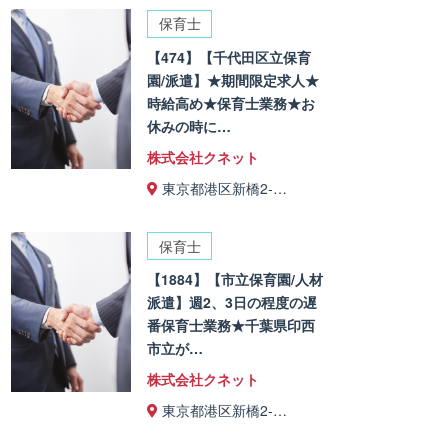
保育士
【474】【千代田区立保育
園/派遣】★期間限定求人★
時給高め★保育士業務★お
休みの時に…
株式会社クネット
東京都港区新橋2-…
保育士
【1884】【市立保育園/人材
派遣】週2、3日の程度の遅
番保育士業務★千葉県印西
市立が…
株式会社クネット
東京都港区新橋2-…