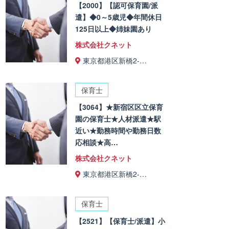
【2000】【認可保育園/派
遣】◆0～5歳児◆年間休日
125日以上◆姉妹園あり
株式会社クネット
東京都港区新橋2-…
保育士
【3064】★新宿区区立保育
園の保育士★人材派遣★駅
近い★勤務時間や勤務日数
応相談★高…
株式会社クネット
東京都港区新橋2-…
保育士
【2521】【保育士/派遣】小