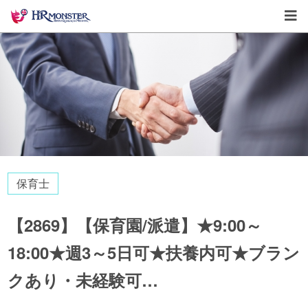
保育士
【2869】【保育園/派遣】★9:00～
18:00★週3～5日可★扶養内可★ブラン
クあり・未経験可…