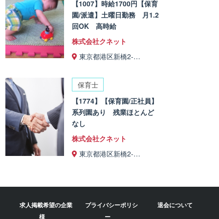
【1007】時給1700円【保育
園/派遣】土曜日勤務 月1.2
回OK 高時給
株式会社クネット
東京都港区新橋2-…
保育士
【1774】【保育園/正社員】
系列園あり 残業ほとんど
なし
株式会社クネット
東京都港区新橋2-…
求人掲載希望の企業
プライバシーポリシ
退会について
様
ー