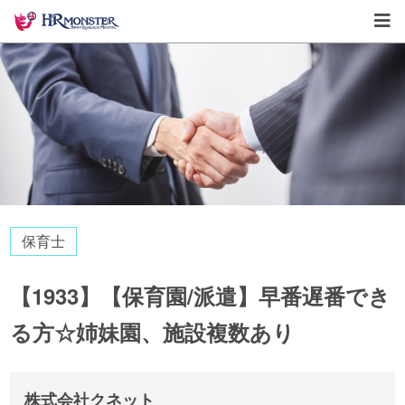
保育士
【1933】【保育園/派遣】早番遅番でき
る方☆姉妹園、施設複数あり
株式会社クネット