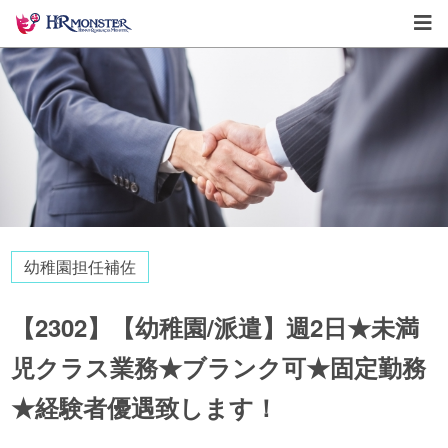
幼稚園担任補佐
【2302】【幼稚園/派遣】週2日★未満
児クラス業務★ブランク可★固定勤務
★経験者優遇致します！