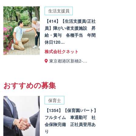
生活支援員
【414】【生活支援員/正社
員】障がい者支援施設 昇
給・賞与 各種手当 年間
休日120…
株式会社クネット
東京都港区新橋2-…
おすすめの募集
保育士
【1354】【保育園/パート】
フルタイム 車通勤可 社
会保険完備 正社員登用あ
り