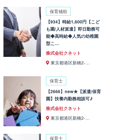
保育補助
【934】時給1,600円【こど
も園/人材派遣】即日勤務可
能◆高時給◆人気の幼稚園
型こ…
株式会社クネット
東京都港区新橋2-…
保育士
【2666】new★【派遣/保育
園】扶養内勤務相談可♪
株式会社クネット
東京都港区新橋2-…
保育士