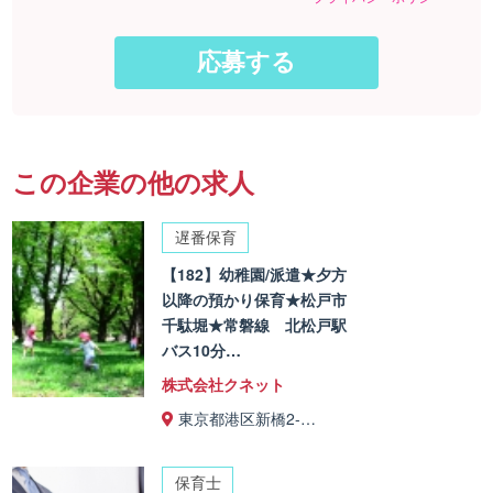
この企業の他の求人
遅番保育
【182】幼稚園/派遣★夕方
以降の預かり保育★松戸市
千駄堀★常磐線 北松戸駅
バス10分…
株式会社クネット
東京都港区新橋2-…
保育士