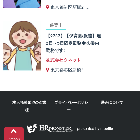
東京都港区新橋2-…
保育士
【2737】【保育園/派遣】週
2日～5日固定勤務◆扶養内
勤務です!
株式会社クネット
東京都港区新橋2-…
求人掲載希望の企業
プライバシーポリシ
退会について
様
ー
presented by robottte
ページの