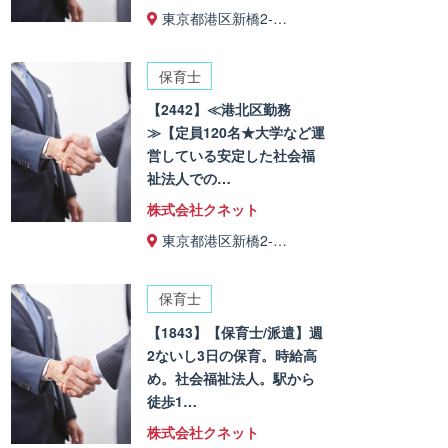
東京都港区新橋2-…
保育士
【2442】≪港北区勤務
≫【定員120名★大学など運
営している安定した社会福
祉法人での…
株式会社クネット
東京都港区新橋2-…
保育士
【1843】【保育士/派遣】週
2ないし3日の保育。時給高
め。社会福祉法人。駅から
徒歩1…
株式会社クネット