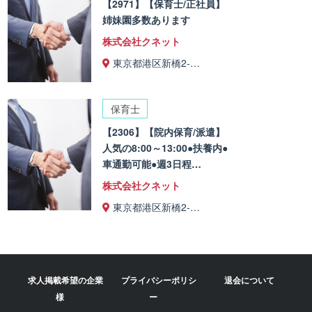
【2971】【保育士/正社員】
姉妹園多数あります
株式会社クネット
東京都港区新橋2-…
保育士
【2306】【院内保育/派遣】
人気の8:00～13:00●扶養内●
車通勤可能●週3日程…
株式会社クネット
東京都港区新橋2-…
求人掲載希望の企業
プライバシーポリシ
退会について
様
ー