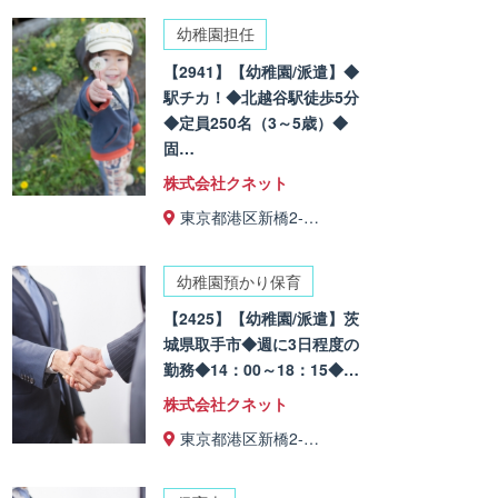
幼稚園担任
【2941】【幼稚園/派遣】◆
駅チカ！◆北越谷駅徒歩5分
◆定員250名（3～5歳）◆
固…
株式会社クネット
東京都港区新橋2-…
幼稚園預かり保育
【2425】【幼稚園/派遣】茨
城県取手市◆週に3日程度の
勤務◆14：00～18：15◆…
株式会社クネット
東京都港区新橋2-…