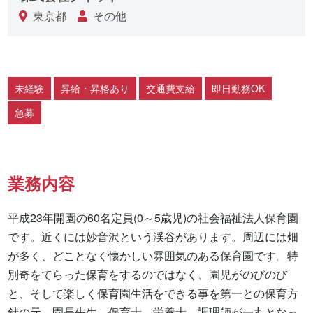
東京都
その他
未経験
昇給・昇格あり
交通費支給
即日勤務OK
急募
業務内容
平成23年開園の60名定員(0～5歳児)の社会福祉法人保育園
です。近くには妙音沢という渓谷があります。周辺には畑
が多く、どことなく懐かしい雰囲気のある保育園です。特
別奇をてらった保育をするのではなく、園児がのびのび
と、そして楽しく保育園生活をできる事を第一との保育方
針の元、園長先生、保育士、栄養士、調理師が一丸となっ