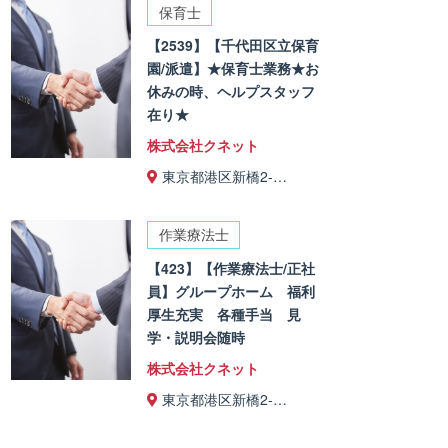
保育士
【2539】【千代田区立保育
園/派遣】★保育士業務★お
休みの時、ヘルプスタッフ
在り★
株式会社クネット
東京都港区新橋2-…
作業療法士
【423】【作業療法士/正社
員】グループホーム 福利
厚生充実 各種手当 見
学・説明会随時
株式会社クネット
東京都港区新橋2-…