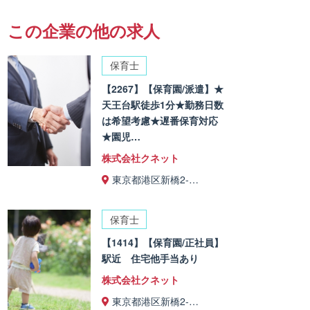
この企業の他の求人
保育士
【2267】【保育園/派遣】★
天王台駅徒歩1分★勤務日数
は希望考慮★遅番保育対応
★園児…
株式会社クネット
東京都港区新橋2-…
保育士
【1414】【保育園/正社員】
駅近 住宅他手当あり
株式会社クネット
東京都港区新橋2-…