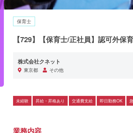
保育士
【729】【保育士/正社員】認可外
株式会社クネット
東京都
その他
未経験
昇給・昇格あり
交通費支給
即日勤務OK
業務内容