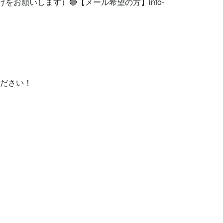
けをお願いします）🔵【メール希望の方】
info-
ください！