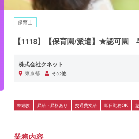
保育士
【1118】【保育園/派遣】★認可園
株式会社クネット
東京都
その他
未経験
昇給・昇格あり
交通費支給
即日勤務OK
業務内容