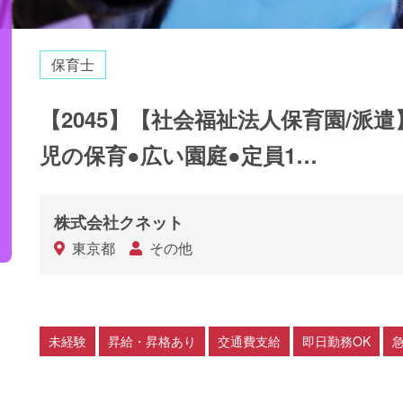
保育士
【2045】【社会福祉法人保育園/派遣
児の保育●広い園庭●定員1…
株式会社クネット
東京都
その他
未経験
昇給・昇格あり
交通費支給
即日勤務OK