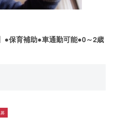
】●保育補助●車通勤可能●0～2歳
急募