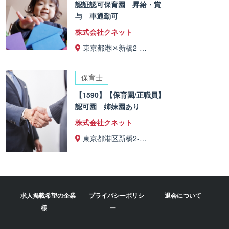
認証認可保育園 昇給・賞
与 車通勤可
株式会社クネット
東京都港区新橋2-…
保育士
【1590】【保育園/正職員】
認可園 姉妹園あり
株式会社クネット
東京都港区新橋2-…
求人掲載希望の企業
プライバシーポリシ
退会について
様
ー