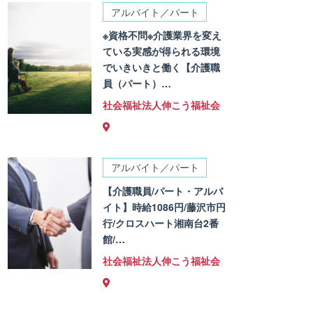
アルバイト／パート
※資格不問※介護業界を変え
ている実感が得られる環境
でいきいきと働く【介護職
員（パート）…
社会福祉法人伸こう福祉会
アルバイト／パート
【介護職員/パート・アルバ
イト】時給1086円/藤沢市円
行/クロスハート湘南台2番
館/…
社会福祉法人伸こう福祉会