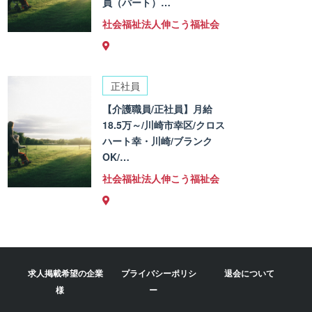
員（パート）…
社会福祉法人伸こう福祉会
正社員
【介護職員/正社員】月給
18.5万～/川崎市幸区/クロス
ハート幸・川崎/ブランク
OK/…
社会福祉法人伸こう福祉会
求人掲載希望の企業
プライバシーポリシ
退会について
様
ー