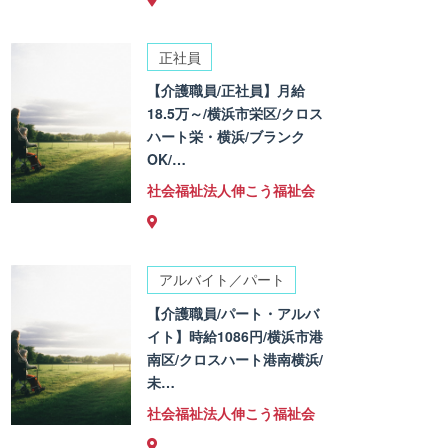
正社員
【介護職員/正社員】月給
18.5万～/横浜市栄区/クロス
ハート栄・横浜/ブランク
OK/…
社会福祉法人伸こう福祉会
アルバイト／パート
【介護職員/パート・アルバ
イト】時給1086円/横浜市港
南区/クロスハート港南横浜/
未…
社会福祉法人伸こう福祉会