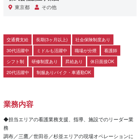
東京都
その他
交通費支給
長期(3ヶ月以上)
社会保険制度あり
30代活躍中
ミドルも活躍中
職場が分煙
看護師
シフト制
研修制度あり
昇給あり
休日面接OK
20代活躍中
制服ありバイク・車通勤OK
業務内容
◆担当エリアの看護業務支援、指導、施設でのリーダー業
務

調布／三鷹／世田谷／杉並エリアの現場オペレーションに