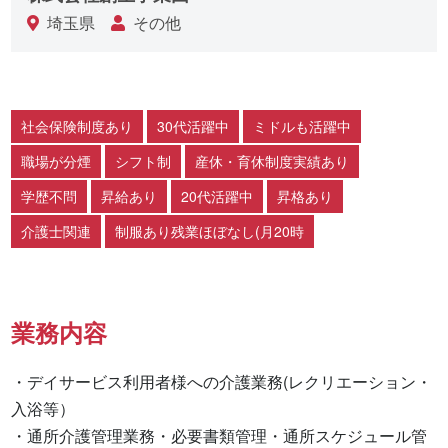
埼玉県
その他
社会保険制度あり
30代活躍中
ミドルも活躍中
職場が分煙
シフト制
産休・育休制度実績あり
学歴不問
昇給あり
20代活躍中
昇格あり
介護士関連
制服あり残業ほぼなし(月20時
業務内容
・デイサービス利用者様への介護業務(レクリエーション・
入浴等）

・通所介護管理業務・必要書類管理・通所スケジュール管