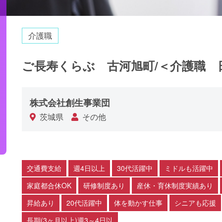
介護職
ご長寿くらぶ 古河旭町/＜介護職 
株式会社創生事業団
茨城県
その他
交通費支給
週4日以上
30代活躍中
ミドルも活躍中
家庭都合休OK
研修制度あり
産休・育休制度実績あり
昇給あり
20代活躍中
体を動かす仕事
シニアも応援
長期(3ヶ月以上)週3～4日以