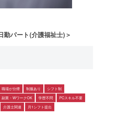
日勤パート(介護福祉士)＞
職場が分煙
制服あり
シフト制
副業・WワークOK
学歴不問
PCスキル不要
介護士関連
月1シフト提出