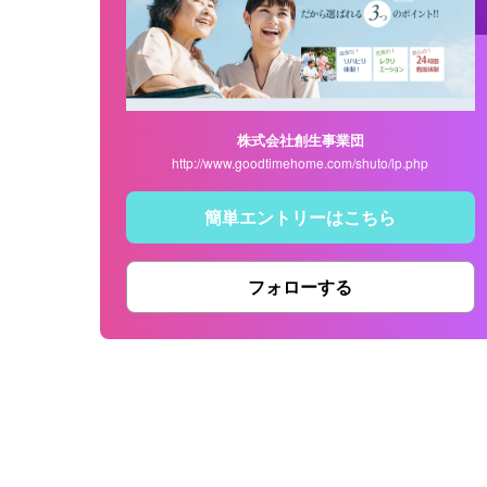
株式会社創生事業団
http://www.goodtimehome.com/shuto/lp.php
簡単エントリーはこちら
フォローする