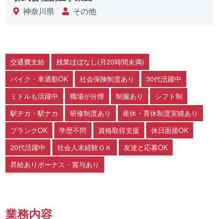
神奈川県
その他
交通費支給
残業ほぼなし(月20時間未満)
バイク・車通勤OK
社会保険制度あり
30代活躍中
ミドルも活躍中
職場が分煙
制服あり
シフト制
駅チカ・駅ナカ
研修制度あり
産休・育休制度実績あり
ブランクOK
学歴不問
資格取得支援
休日面接OK
20代活躍中
社会人未経験ＯＫ
友達と応募OK
昇給ありボーナス・賞与あり
業務内容