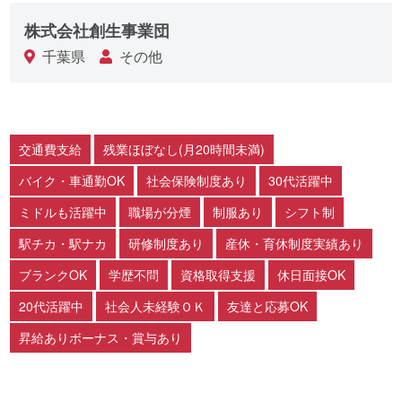
株式会社創生事業団
千葉県
その他
交通費支給
残業ほぼなし(月20時間未満)
バイク・車通勤OK
社会保険制度あり
30代活躍中
ミドルも活躍中
職場が分煙
制服あり
シフト制
駅チカ・駅ナカ
研修制度あり
産休・育休制度実績あり
ブランクOK
学歴不問
資格取得支援
休日面接OK
20代活躍中
社会人未経験ＯＫ
友達と応募OK
昇給ありボーナス・賞与あり