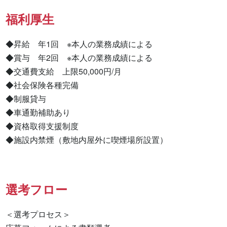
福利厚生
◆昇給　年1回　※本人の業務成績による

◆賞与　年2回　※本人の業務成績による

◆交通費支給　上限50,000円/月

◆社会保険各種完備

◆制服貸与

◆車通勤補助あり

◆資格取得支援制度

◆施設内禁煙（敷地内屋外に喫煙場所設置）
選考フロー
＜選考プロセス＞
