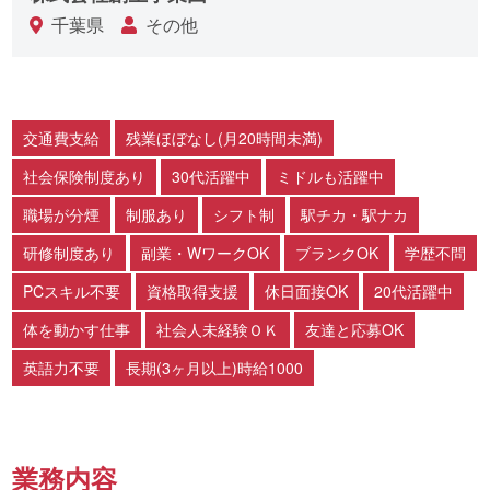
千葉県
その他
交通費支給
残業ほぼなし(月20時間未満)
社会保険制度あり
30代活躍中
ミドルも活躍中
職場が分煙
制服あり
シフト制
駅チカ・駅ナカ
研修制度あり
副業・WワークOK
ブランクOK
学歴不問
PCスキル不要
資格取得支援
休日面接OK
20代活躍中
体を動かす仕事
社会人未経験ＯＫ
友達と応募OK
英語力不要
長期(3ヶ月以上)時給1000
業務内容