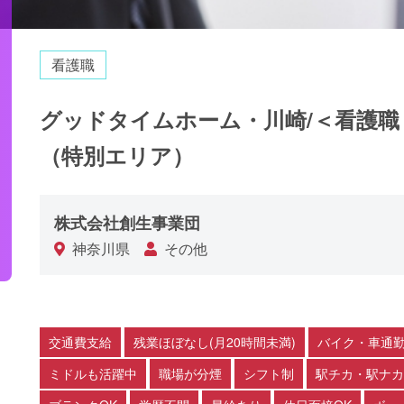
看護職
グッドタイムホーム・川崎/＜看護
（特別エリア）
株式会社創生事業団
神奈川県
その他
交通費支給
残業ほぼなし(月20時間未満)
バイク・車通勤
ミドルも活躍中
職場が分煙
シフト制
駅チカ・駅ナカ