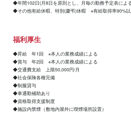
◆年間102日(月8日を原則とし、月毎の勤務予定表による)
◆その他有給休暇、特別(慶弔)休暇　※有給取得率90%
福利厚生
◆昇給　年1回　※本人の業務成績による

◆賞与　年2回　※本人の業務成績による

◆交通費支給　上限50,000円/月

◆社会保険各種完備

◆制服貸与

◆車通勤補助あり

◆資格取得支援制度

◆施設内禁煙（敷地内屋外に喫煙場所設置）