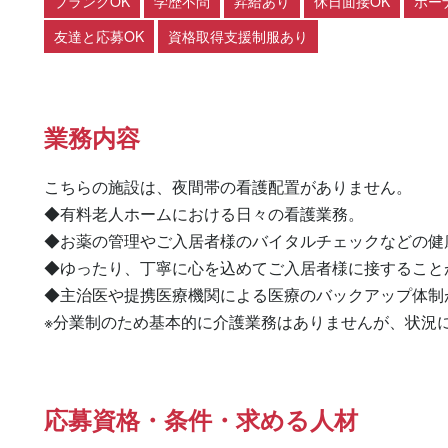
ブランクOK
学歴不問
昇給あり
休日面接OK
ボー
友達と応募OK
資格取得支援制服あり
業務内容
こちらの施設は、夜間帯の看護配置がありません。

◆有料老人ホームにおける日々の看護業務。

◆お薬の管理やご入居者様のバイタルチェックなどの健
◆ゆったり、丁寧に心を込めてご入居者様に接することが
◆主治医や提携医療機関による医療のバックアップ体制
※分業制のため基本的に介護業務はありませんが、状況
応募資格・条件・求める人材