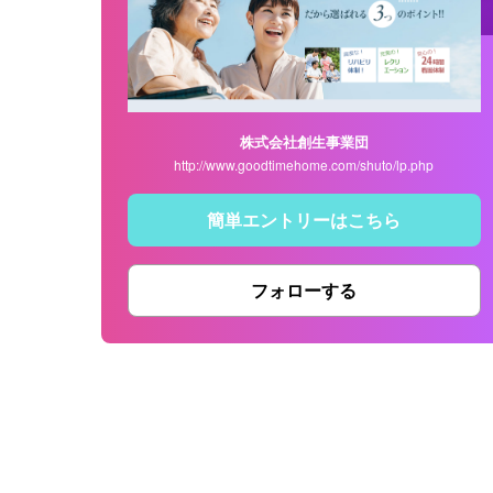
株式会社創生事業団
http://www.goodtimehome.com/shuto/lp.php
簡単エントリーはこちら
フォローする