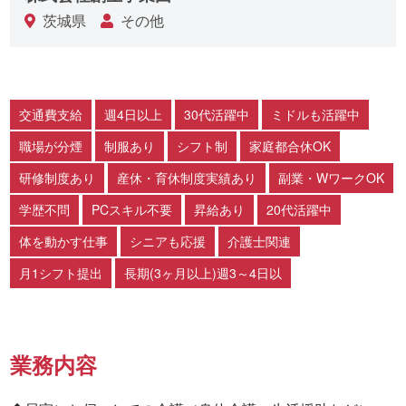
茨城県
その他
交通費支給
週4日以上
30代活躍中
ミドルも活躍中
職場が分煙
制服あり
シフト制
家庭都合休OK
研修制度あり
産休・育休制度実績あり
副業・WワークOK
学歴不問
PCスキル不要
昇給あり
20代活躍中
体を動かす仕事
シニアも応援
介護士関連
月1シフト提出
長期(3ヶ月以上)週3～4日以
業務内容