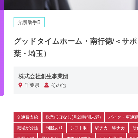
介護助手B
グッドタイムホーム・南行徳/＜サ
葉・埼玉）
株式会社創生事業団
千葉県
その他
交通費支給
残業ほぼなし(月20時間未満)
バイク・車通勤
職場が分煙
制服あり
シフト制
駅チカ・駅ナカ
研