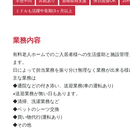
学歴不問
昇給あり
資格取得支援
休日面接OK
20
ミドルも活躍中長期(3ヶ月以上
業務内容
有料老人ホームでのご入居者様への生活援助と施設管理
ます。

日によって担当業務を振り分け無理なく業務が出来る様に
主な業務は

◆通院などの付き添い、送迎業務(車の運転あり)

※送迎業務が無い日もあります。

◆清掃、洗濯業務など

◆ベットのシーツ交換

◆買い物代行(運転あり)

◆その他