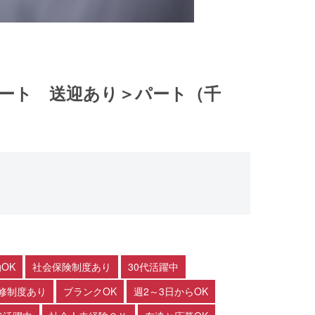
ポート 送迎あり＞パート（千
OK
社会保険制度あり
30代活躍中
修制度あり
ブランクOK
週2～3日からOK