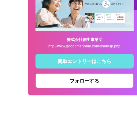
株式会社創生事業団
http://www.goodtimehome.com/shuto/lp.php
簡単エントリーはこちら
フォローする