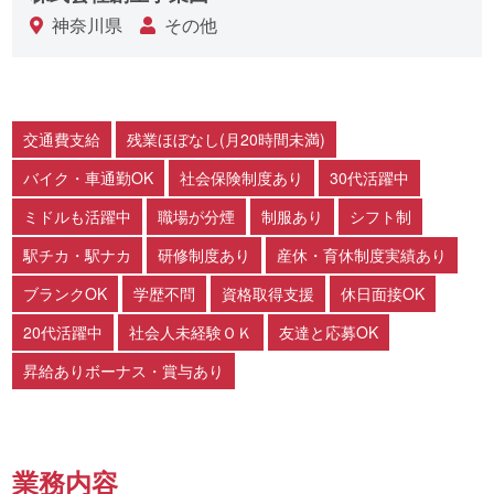
神奈川県
その他
交通費支給
残業ほぼなし(月20時間未満)
バイク・車通勤OK
社会保険制度あり
30代活躍中
ミドルも活躍中
職場が分煙
制服あり
シフト制
駅チカ・駅ナカ
研修制度あり
産休・育休制度実績あり
ブランクOK
学歴不問
資格取得支援
休日面接OK
20代活躍中
社会人未経験ＯＫ
友達と応募OK
昇給ありボーナス・賞与あり
業務内容