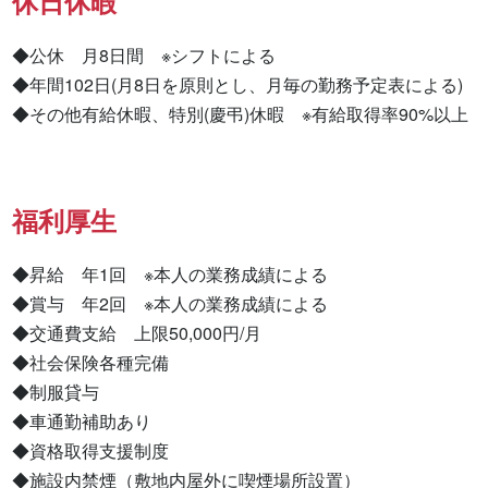
休日休暇
◆公休　月8日間　※シフトによる

◆年間102日(月8日を原則とし、月毎の勤務予定表による)

◆その他有給休暇、特別(慶弔)休暇　※有給取得率90%以上
福利厚生
◆昇給　年1回　※本人の業務成績による

◆賞与　年2回　※本人の業務成績による

◆交通費支給　上限50,000円/月

◆社会保険各種完備

◆制服貸与

◆車通勤補助あり

◆資格取得支援制度

◆施設内禁煙（敷地内屋外に喫煙場所設置）