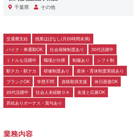
千葉県
その他
交通費支給
残業ほぼなし(月20時間未満)
バイク・車通勤OK
社会保険制度あり
30代活躍中
ミドルも活躍中
職場が分煙
制服あり
シフト制
駅チカ・駅ナカ
研修制度あり
産休・育休制度実績あり
ブランクOK
学歴不問
資格取得支援
休日面接OK
20代活躍中
社会人未経験ＯＫ
友達と応募OK
昇給ありボーナス・賞与あり
業務内容