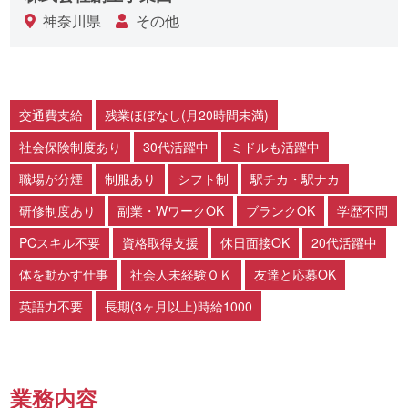
神奈川県
その他
交通費支給
残業ほぼなし(月20時間未満)
社会保険制度あり
30代活躍中
ミドルも活躍中
職場が分煙
制服あり
シフト制
駅チカ・駅ナカ
研修制度あり
副業・WワークOK
ブランクOK
学歴不問
PCスキル不要
資格取得支援
休日面接OK
20代活躍中
体を動かす仕事
社会人未経験ＯＫ
友達と応募OK
英語力不要
長期(3ヶ月以上)時給1000
業務内容