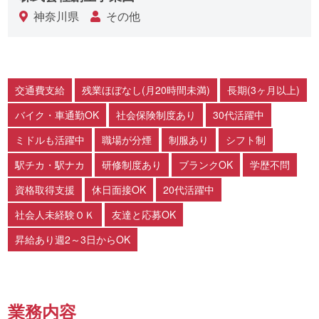
神奈川県
その他
交通費支給
残業ほぼなし(月20時間未満)
長期(3ヶ月以上)
バイク・車通勤OK
社会保険制度あり
30代活躍中
ミドルも活躍中
職場が分煙
制服あり
シフト制
駅チカ・駅ナカ
研修制度あり
ブランクOK
学歴不問
資格取得支援
休日面接OK
20代活躍中
社会人未経験ＯＫ
友達と応募OK
昇給あり週2～3日からOK
業務内容