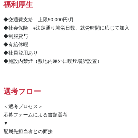
福利厚生
◆交通費支給　上限50,000円/月

◆社会保険　※法定通り就労日数、就労時間に応じて加入

◆制服貸与

◆有給休暇

◆社員登用あり

◆施設内禁煙（敷地内屋外に喫煙場所設置）
選考フロー
＜選考プロセス＞

応募フォームによる書類選考

▼

配属先担当者との面接
