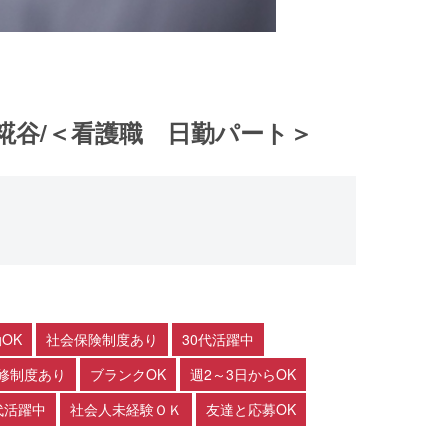
糀谷/＜看護職 日勤パート＞
OK
社会保険制度あり
30代活躍中
修制度あり
ブランクOK
週2～3日からOK
代活躍中
社会人未経験ＯＫ
友達と応募OK