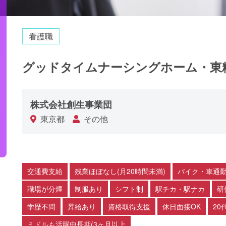
看護職
グッドタイムナーシングホーム・東
株式会社創生事業団
東京都
その他
交通費支給
残業ほぼなし(月20時間未満)
バイク・車通勤
職場が分煙
制服あり
シフト制
駅チカ・駅ナカ
研
学歴不問
昇給あり
資格取得支援
休日面接OK
20
ミドルも活躍中長期(3ヶ月以上