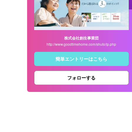
株式会社創生事業団
http://www.goodtimehome.com/shuto/lp.php
簡単エントリーはこちら
フォローする