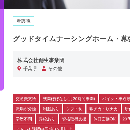
看護職
グッドタイムナーシングホーム・幕
株式会社創生事業団
千葉県
その他
交通費支給
残業ほぼなし(月20時間未満)
バイク・車通勤
職場が分煙
制服あり
シフト制
駅チカ・駅ナカ
研
学歴不問
昇給あり
資格取得支援
休日面接OK
20
ミドルも活躍中長期(3ヶ月以上