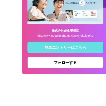
株式会社創生事業団
http://www.goodtimehome.com/shuto/lp.php
簡単エントリーはこちら
フォローする