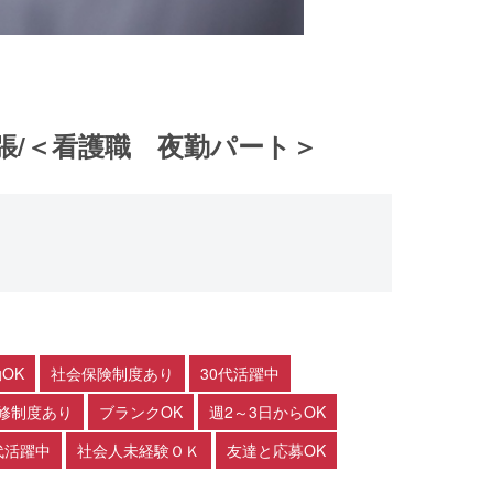
張/＜看護職 夜勤パート＞
OK
社会保険制度あり
30代活躍中
修制度あり
ブランクOK
週2～3日からOK
代活躍中
社会人未経験ＯＫ
友達と応募OK