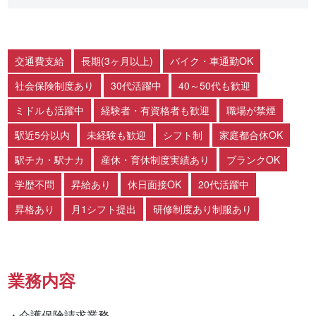
交通費支給
長期(3ヶ月以上)
バイク・車通勤OK
社会保険制度あり
30代活躍中
40～50代も歓迎
ミドルも活躍中
経験者・有資格者も歓迎
職場が禁煙
駅近5分以内
未経験も歓迎
シフト制
家庭都合休OK
駅チカ・駅ナカ
産休・育休制度実績あり
ブランクOK
学歴不問
昇給あり
休日面接OK
20代活躍中
昇格あり
月1シフト提出
研修制度あり制服あり
業務内容
・介護保険請求業務
