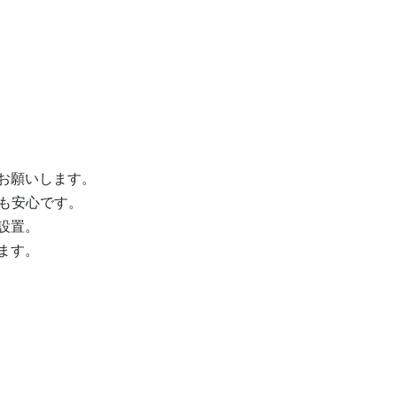
願いします。

も安心です。

置。

す。
