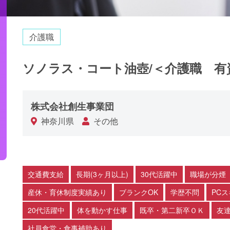
介護職
ソノラス・コート油壺/＜介護職 有
株式会社創生事業団
神奈川県
その他
交通費支給
長期(3ヶ月以上)
30代活躍中
職場が分煙
産休・育休制度実績あり
ブランクOK
学歴不問
PC
20代活躍中
体を動かす仕事
既卒・第二新卒ＯＫ
友達
社員食堂・食事補助あり