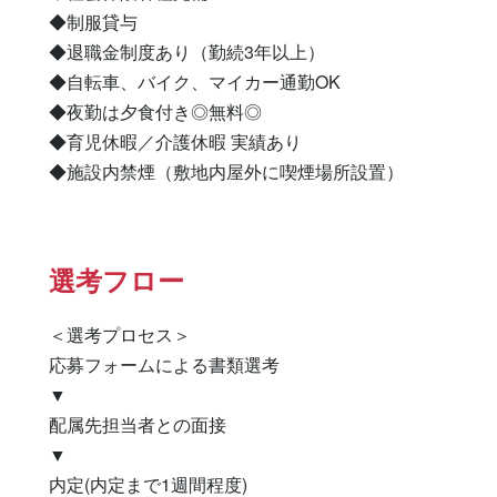
◆制服貸与

◆退職金制度あり（勤続3年以上）

◆自転車、バイク、マイカー通勤OK

◆夜勤は夕食付き◎無料◎

◆育児休暇／介護休暇 実績あり

◆施設内禁煙（敷地内屋外に喫煙場所設置）
選考フロー
＜選考プロセス＞

応募フォームによる書類選考

▼

配属先担当者との面接

▼

内定(内定まで1週間程度)
