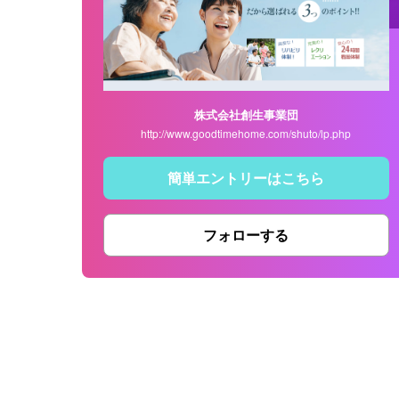
株式会社創生事業団
http://www.goodtimehome.com/shuto/lp.php
簡単エントリーはこちら
フォローする