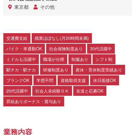
東京都
その他
交通費支給
残業ほぼなし(月20時間未満)
バイク・車通勤OK
社会保険制度あり
30代活躍中
ミドルも活躍中
職場が分煙
制服あり
シフト制
駅チカ・駅ナカ
研修制度あり
産休・育休制度実績あり
ブランクOK
学歴不問
資格取得支援
休日面接OK
20代活躍中
社会人未経験ＯＫ
友達と応募OK
昇給ありボーナス・賞与あり
業務内容