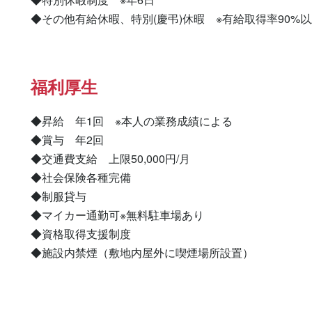
◆その他有給休暇、特別(慶弔)休暇　※有給取得率90%
福利厚生
◆昇給　年1回　※本人の業務成績による

◆賞与　年2回

◆交通費支給　上限50,000円/月

◆社会保険各種完備

◆制服貸与

◆マイカー通勤可※無料駐車場あり

◆資格取得支援制度

◆施設内禁煙（敷地内屋外に喫煙場所設置）