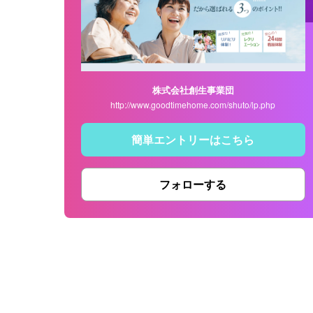
株式会社創生事業団
http://www.goodtimehome.com/shuto/lp.php
簡単エントリーはこちら
フォローする