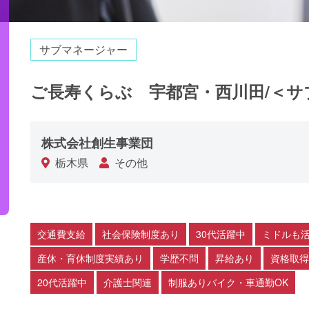
サブマネージャー
ご長寿くらぶ 宇都宮・西川田/＜サ
株式会社創生事業団
栃木県
その他
交通費支給
社会保険制度あり
30代活躍中
ミドルも
産休・育休制度実績あり
学歴不問
昇給あり
資格取得
20代活躍中
介護士関連
制服ありバイク・車通勤OK