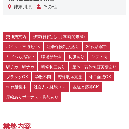
神奈川県
その他
交通費支給
残業ほぼなし(月20時間未満)
バイク・車通勤OK
社会保険制度あり
30代活躍中
ミドルも活躍中
職場が分煙
制服あり
シフト制
駅チカ・駅ナカ
研修制度あり
産休・育休制度実績あり
ブランクOK
学歴不問
資格取得支援
休日面接OK
20代活躍中
社会人未経験ＯＫ
友達と応募OK
昇給ありボーナス・賞与あり
業務内容