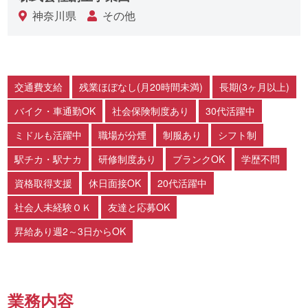
神奈川県
その他
交通費支給
残業ほぼなし(月20時間未満)
長期(3ヶ月以上)
バイク・車通勤OK
社会保険制度あり
30代活躍中
ミドルも活躍中
職場が分煙
制服あり
シフト制
駅チカ・駅ナカ
研修制度あり
ブランクOK
学歴不問
資格取得支援
休日面接OK
20代活躍中
社会人未経験ＯＫ
友達と応募OK
昇給あり週2～3日からOK
業務内容