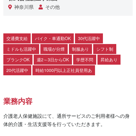
神奈川県
その他
交通費支給
バイク・車通勤OK
30代活躍中
ミドルも活躍中
職場が分煙
制服あり
シフト制
ブランクOK
週2～3日からOK
学歴不問
昇給あり
20代活躍中
時給1000円以上正社員登用あ
業務内容
介護老人保健施設にて、通所サービスのご利用者様への身
体的介護・生活支援等を行っていただきます。