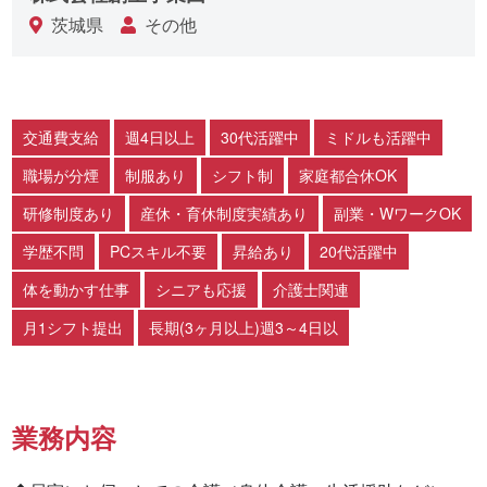
茨城県
その他
交通費支給
週4日以上
30代活躍中
ミドルも活躍中
職場が分煙
制服あり
シフト制
家庭都合休OK
研修制度あり
産休・育休制度実績あり
副業・WワークOK
学歴不問
PCスキル不要
昇給あり
20代活躍中
体を動かす仕事
シニアも応援
介護士関連
月1シフト提出
長期(3ヶ月以上)週3～4日以
業務内容